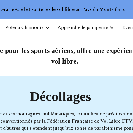
Gratte-Ciel et soutenez le vol libre au Pays du Mont-Blanc !
ip to main content
Skip to navigat
Voler a Chamonix
Apprendre le parapente
Évèn
pour les sports aériens, offre une expérien
vol libre.
Décollages
e et ses montagnes emblématiques, est un lieu de prédilection
ns conventionnés par la Fédération Française de Vol Libre (FFV
t d'autres qui s'étendent jusqu'aux zones de paralpinisme pour